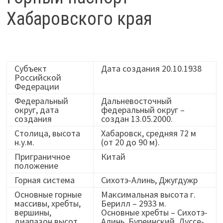
Хабаровского края
Субъект
Дата создания 20.10.1938
Российской
Федерации
Федеральный
Дальневосточный
округ, дата
федеральный округ –
создания
создан 13.05.2000.
Столица, высота
Хабаровск, средняя 72 м
н.у.м.
(от 20 до 90 м).
Приграничное
Китай
положение
Горная система
Сихотэ-Алинь, Джугдужр
Основные горные
Максимальная высота г.
массивы, хребты,
Берилл – 2933 м.
вершины,
Основные хребты – Сихотэ-
диапазон высот,
Алинь, Буреинский, Дуссе-