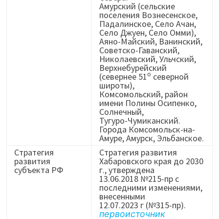
Амурский (сельские
поселения Вознесенское,
Падалинское, Село Ачан,
Село Джуен, Село Омми),
Аяно-Майский, Ванинский,
Советско-Гаванский,
Николаевский, Ульчский,
Верхнебурейский
о
(севернее 51
северной
широты),
Комсомольский, район
имени Полины Осипенко,
Солнечный,
Тугуро-Чумиканский.
Города Комсомольск-на-
Амуре, Амурск, Эльбанское.
Стратегия
Стратегия развития
развития
Хабаровского края до 2030
субъекта РФ
г., утверждена
13.06.2018 №215-пр с
последними изменениями,
внесенными
12.07.2023 г (№315-пр).
первоисточник