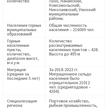
количество
Лазо, Нанайский,
Комсомольский,
Николаевский, Ульчский
муниципальные
районы.
Население горных
Общая численность
муниципальных
населения – 216069 чел.
образований
Горные
Количество
населенные
рассматриваемых
пункты,
населенных пунктов – 428.
количество,
Высота до 495 м
диапазон высот,
м н.у.м.
Миграция
За 2018-2022 гг.
(среднее за
Миграционное сальдо
последние 5 лет)
населения было
отрицательное 21012
чел. (среднегодовое –
4204).
Специализация
Портовое хозяйство,
региона:
рыбная промышленность,