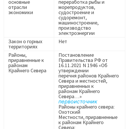
основные
переработка рыбы и
отрасли
морепродуктов,
экономики
судостроение и
судоремонт,
машиностроение,
производство
электроэнергии
Закон о горных
Нет
территориях
Районы,
Постановление
приравненные к
Правительства РФ от
районам
16.11.2021 N 1946 «Об
Крайнего Севера
утверждении
перечня районов Крайнего
Севера и местностей,
приравненных к
районам Крайнего
Севера…»
первоисточник
Районы крайнего севера:
Охотский
Местности, приравненные
к районам Крайнего
Севера: