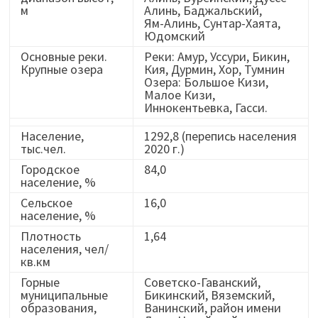
м
Алинь, Баджальский,
Ям-Алинь, Сунтар-Хаята,
Юдомский
Основные реки.
Реки: Амур, Уссури, Бикин,
Крупные озера
Кия, Дурмин, Хор, Тумнин
Озера: Большое Кизи,
Малое Кизи,
Иннокентьевка, Гасси.
Население,
1292,8 (перепись населения
тыс.чел.
2020 г.)
Городское
84,0
население, %
Сельское
16,0
население, %
Плотность
1,64
населения, чел/
кв.км
Горные
Советско-Гаванский,
муниципальные
Бикинский, Вяземский,
образования,
Ванинский, район имени