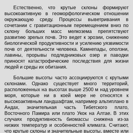
Естественно, что крутые склоны формируют
высокоактивную в геоморфологическом отношении
окружающую среду. Процессы выветривания в
сочетании с гравитационным перемещением вниз по
склону больших масс мелкозема препятствуют
развитию зрелых почв. Это ведет к эрозии, снижению
биологической продуктивности и усилению уязвимости
почв от деятельности человека. Камнепады, оползни,
лавины, прорывы подледниковых озер и паводки
приносят катастрофические последствия для жизни
людей и среды их обитания.
Большие высоты часто ассоциируются с крутыми
склонами. Однако существует много территорий,
расположенных на высотах выше 2500 м над уровнем
моря, которые ни в коей мере не относятся к
высокоактивным ландшафтам, например альтиплано в
Андах, значительная часть Тибетского плато,
Восточного Памира или плато Укок на Алтае. В этих
случаях продуктивность биомассы снижена из-за
низких температур и особенностей климата. Считают,
что крутые склоны и значительные высоты, вместе или