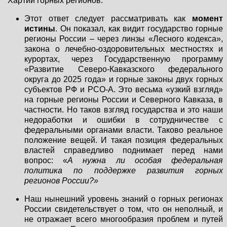
Хартии горных регионов:
Этот ответ следует рассматривать как
момент
истины
. Он показал, как видит государство горные
регионы России – через линзы «Лесного кодекса»,
закона о лечебно-оздоровительных местностях и
курортах, через Государственную программу
«Развитие Северо-Кавказского федерального
округа до 2025 года» и горные законы двух горных
субъектов РФ и РСО-А. Это весьма «узкий взгляд»
на горные регионы России и Северного Кавказа, в
частности. Но таков взгляд государства и это наши
недоработки и ошибки в сотрудничестве с
федеральными органами власти. Таково реальное
положение вещей. И такая позиция федеральных
властей справедливо поднимает перед нами
вопрос: «
А нужна ли особая федеральная
политика по поддержке развития горных
регионов России?»
Наш нынешний уровень знаний о горных регионах
России свидетельствует о том, что он неполный, и
не отражает всего многообразия проблем и путей