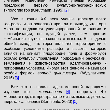
Интернет. Известный немецкий ученый Кройцман
предложил первую культурно-географическую
типологию гор (Kreutmann, 1995)
[2]
.
Уже в конце ХХ века ученые (прежде всего
географы и антропологи) пришли к выводу, что горы
мира не поддаются унифицированной типологии и
классификации, не идущей далее, чем простая
комбинация крутизны склонов и высоты. Был сделан
общий вывод, что горы являются территориями с
особыми условиями рельефа и высоты, которые
влияют на климат, плодородие почв и формируют
особую культуру управления природными ресурсами,
земледелия и животноводства, адаптированную к
природным условиям. Иногда этот феномен называют
особой формой
горной цивилизации
(Абдулатипов,
2016)
[3]
.
Все это позволило адептам новой парадигмы
изучения гор –
монтологии
[4]
– говорить о 4-х
мерности гор, как пространстве жизни: высота, долгота,
широта и… человек (Sarmiento, 2023)
[5]
.