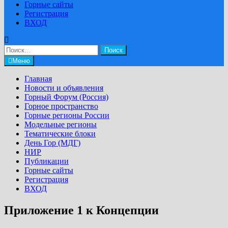
Горные сайты
Регистрация
ВХОД
Найти:
Меню
Главная
Новости и объявления
Горный Форум (Россия)
Горное пространство
Горные регионы России
Модельные регионы
Тематические блоки
День Гор (МДГ)
НИР
Публикации
Горные сайты
Регистрация
ВХОД
Приложение 1 к Концепции