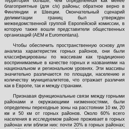
территория больше, чем определенная как менее
благоприятные (для с/х) районы; обратное верно в
Финляндии и Швеции. Окончательный сценарий
делимитации границ был утвержден
межведомственной группой Европейской комиссии, в
которую также вошли представители общественных
организаций (AEM и Euromontana).
Чтобы обеспечить пространственную основу для
анализа характеристик горных районов, они были
классифицированы по массивам как традиционно
воспринимаемые в качестве горных и названиями на
национальном и региональном уровнях. Эти массивы
значительно различаются по площади, населению и
количеству муниципалитетов, что отражает различия
как в Европе, так и между странами.
Признавая функциональные связи между горными
районами и окружающими низменностями, были
определены переходные зоны на расстоянии 10 км, 20
км и 50 км от горных районов. Около 60% всего
населения в исследуемом районе проживает в горных
районах или вблизи них: почти 20% в горных районах;