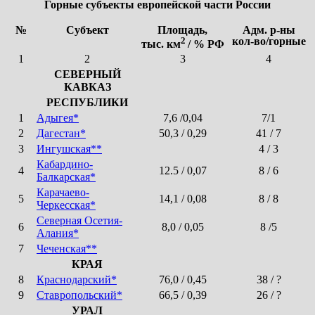
Горные субъекты европейской части России
№
Субъект
Площадь,
Адм. р-ны
2
кол-во/горные
тыс. км
/ % РФ
1
2
3
4
СЕВЕРНЫЙ
КАВКАЗ
РЕСПУБЛИКИ
1
Адыгея*
7,6 /0,04
7/1
2
Дагестан*
50,3 / 0,29
41 / 7
3
Ингушская**
4 / 3
Кабардино-
4
12.5 / 0,07
8 / 6
Балкарская*
Карачаево-
5
14,1 / 0,08
8 / 8
Черкесская*
Северная Осетия-
6
8,0 / 0,05
8 /5
Алания*
7
Чеченская**
КРАЯ
8
Краснодарский*
76,0 / 0,45
38 / ?
9
Ставропольский*
66,5 / 0,39
26 / ?
УРАЛ