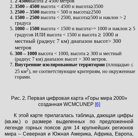
≥ 4500
высота
≥
4500 метров
3500 – 4500
высота < 4500 и высота
≥
3500
2500 – 3500
высота < 500 и высота
≥
2500
1500 – 2500
высота < 2500, высота
≥
500 и наклон > 2
градуса
1000 – 1500
высота < 1500 и высота>= 1000 и наклон
≥
5
≥
1000 и
градусов ИЛИ высота < 1500 и высота
местный (радиус 7 км) диапазон высот> 300
метров
300 – 1000
высота < 1000, высота
≥
300 и местный
(радиус 7 км) диапазон высот > 300 метров.
Внутренние изолированные территории
(площадью ≤
2
25 км
), не соответствующие критериям, но окруженные
горами.
Рис. 2. Первая цифровая карта «Горы мира 2000»
созданная WCMCUNEP
[6]
К этой карте прилагалась таблица, дающая цифры
(кв.км.) о размере выделенных по предложенной
легенде горных поясов для 14 крупнейших регионов
мира – Северная и Южная Америка, Африка, Европа,