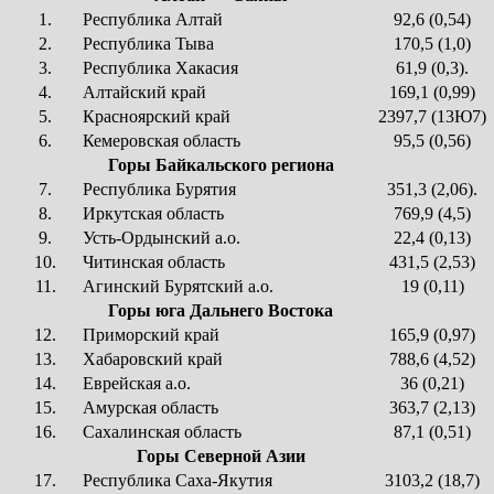
1.
Республика Алтай
92,6 (0,54)
2.
Республика Тыва
170,5 (1,0)
3.
Республика Хакасия
61,9 (0,3).
4.
Алтайский край
169,1 (0,99)
5.
Красноярский край
2397,7 (13Ю7)
6.
Кемеровская область
95,5 (0,56)
Горы Байкальского региона
7.
Республика Бурятия
351,3 (2,06).
8.
Иркутская область
769,9 (4,5)
9.
Усть-Ордынский а.о.
22,4 (0,13)
10.
Читинская область
431,5 (2,53)
11.
Агинский Бурятский а.о.
19 (0,11)
Горы юга Дальнего Востока
12.
Приморский край
165,9 (0,97)
13.
Хабаровский край
788,6 (4,52)
14.
Еврейская а.о.
36 (0,21)
15.
Амурская область
363,7 (2,13)
16.
Сахалинская область
87,1 (0,51)
Горы Северной Азии
17.
Республика Саха-Якутия
3103,2 (18,7)