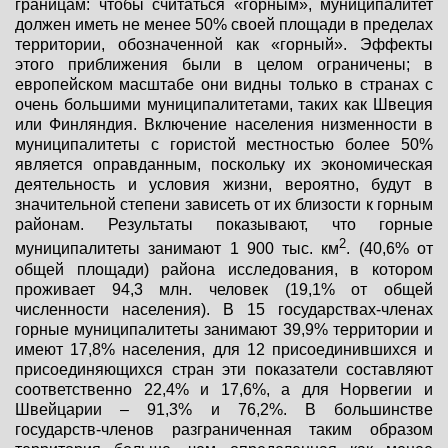
границам: чтобы считаться «горным», муниципалитет
должен иметь не менее 50% своей площади в пределах
территории, обозначенной как «горный». Эффекты
этого приближения были в целом ограничены; в
европейском масштабе они видны только в странах с
очень большими муниципалитетами, таких как Швеция
или Финляндия. Включение населения низменности в
муниципалитеты с гористой местностью более 50%
является оправданным, поскольку их экономическая
деятельность и условия жизни, вероятно, будут в
значительной степени зависеть от их близости к горным
районам. Результаты показывают, что горные
2
муниципалитеты занимают 1 900 тыс. км
. (40,6% от
общей площади) района исследования, в котором
проживает 94,3 млн. человек (19,1% от общей
численности населения). В 15 государствах-членах
горные муниципалитеты занимают 39,9% территории и
имеют 17,8% населения, для 12 присоединившихся и
присоединяющихся стран эти показатели составляют
соответственно 22,4% и 17,6%, а для Норвегии и
Швейцарии – 91,3% и 76,2%. В большинстве
государств-членов разграниченная таким образом