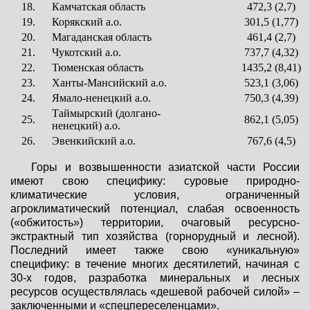
18.
Камчатская область
472,3 (2,7)
19.
Корякский а.о.
301,5 (1,77)
20.
Магаданская область
461,4 (2,7)
21.
Чукотский а.о.
737,7 (4,32)
22.
Тюменская область
1435,2 (8,41)
23.
Ханты-Мансийский а.о.
523,1 (3,06)
24.
Ямало-ненецкий а.о.
750,3 (4,39)
Таймырский (долгано-
25.
862,1 (5,05)
ненецкий) а.о.
26.
Эвенкийский а.о.
767,6 (4,5)
Горы и возвышенности азиатской части России
имеют свою специфику: суровые природно-
климатические условия, ограниченный
агроклиматический потенциал, слабая освоенность
(«обжитость») территории, очаговый ресурсно-
экстрактный тип хозяйства (горнорудный и лесной).
Последний имеет также свою «уникальную»
специфику: в течение многих десятилетий, начиная с
30-х годов, разработка минеральных и лесных
ресурсов осуществлялась «дешевой рабочей силой» –
заключенными и «спецпереселенцами».