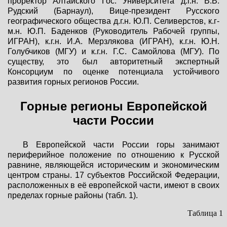
проректор Алтайского Гос. Университета д.г.н. В.В.
Рудский (Барнаул), Вице-президент Русского
географического общества д.г.н. Ю.П. Селиверстов, к.г-
м.н. Ю.П. Баденков (Руководитель Рабочей группы,
ИГРАН), к.г.н. И.А. Мерзлякова (ИГРАН), к.г.н. Ю.Н.
Голубчиков (МГУ) и к.г.н. Г.С. Самойлова (МГУ). По
существу, это был авторитетный экспертный
Консорциум по оценке потенциала устойчивого
развития горных регионов России.
Горные регионы Европейской
части России
В Европейской части России горы занимают
периферийное положение по отношению к Русской
равнине, являющейся историческим и экономическим
центром страны. 17 субъектов Российской Федерации,
расположенных в её европейской части, имеют в своих
пределах горные районы (табл. 1).
Таблица 1