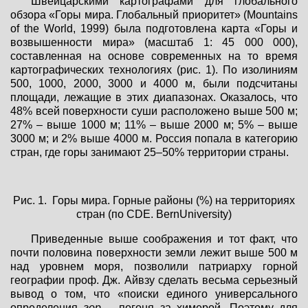
Швейцарскими картографами для глобального
обзора «Горы мира. Глобальный приоритет» (Мountains
of the World, 1999) была подготовлена карта «Горы и
возвышенности мира» (масштаб 1: 45 000 000),
составленная на основе современных на то время
картографических технологиях (рис. 1). По изолиниям
500, 1000, 2000, 3000 и 4000 м, были подсчитаны
площади, лежащие в этих диапазонах. Оказалось, что
48% всей поверхности суши расположено выше 500 м;
27% – выше 1000 м; 11% – выше 2000 м; 5% – выше
3000 м; и 2% выше 4000 м. Россия попала в категорию
стран, где горы занимают 25–50% территории страны.
Рис. 1. Горы мира. Горные районы (%) на территориях
стран (по CDE. BernUniversity)
Приведенные выше соображения и тот факт, что
почти половина поверхности земли лежит выше 500 м
над уровнем моря, позволили патриарху горной
географии проф. Дж. Айвзу сделать весьма серьезный
вывод о том, что «поиски единого универсального
определения
гор
– погоня за химерой. Поэтому для