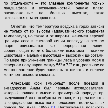
по отдельности – это главные компоненты горных
ландшафтов и возвышенностей, однако плато,
расположенные на больших высотах, также
включаются в категорию гор.
Отметим, что температура воздуха в горах зависит
не только от их высоты (адиабатического градиента
температур), но также и от широты. Феномен верхней
границы леса и снеговой линии повсюду на земном
шаре описывается как непрерывная линия,
соединяющая точки с большими высотами – низкими
широтами и малыми высотами – высокими широтами.
По мере приближения границы леса к уровню моря в
северном полушарии между 56⁰ и 72⁰ с.ш., реальное ее
местоположение будет зависеть от широты и степени
континентальности климата.
Александр фон Гумбольдт после поездки в
эквадорские Анды был первым исследователем,
который пришел к мысли о трехмерной природе гор,
выделяющей их в особую категорию, и о роли широты
в определении высотного положения вертикальных
поясов (по Айвз, 1999)
[1]
. Вертикальная поясность